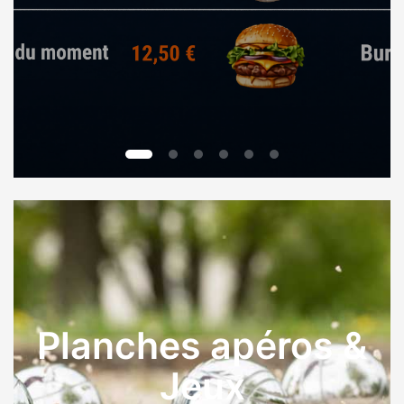
Dj
Planches apéros &
Jeux